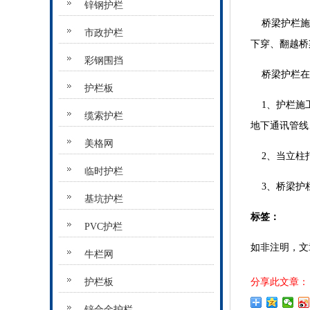
锌钢护栏
桥梁护栏施工
市政护栏
下穿、翻越桥
彩钢围挡
桥梁护栏在
护栏板
1、护栏施工
缆索护栏
地下通讯管线
美格网
2、当立柱打
临时护栏
3、桥梁护栏
基坑护栏
标签：
PVC护栏
如非注明，文
牛栏网
护栏板
分享此文章：
锌合金护栏