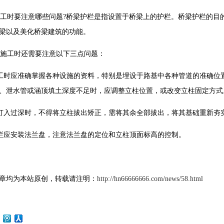
时要注意哪些问题?桥梁护栏是指设置于桥梁上的护栏。桥梁护栏的目
梁以及美化桥梁建筑的功能。
施工时还需要注意以下三点问题：
时应准确掌握各种设施的资料，特别是埋设于路基中各种管道的准确位
、泄水管或涵顶填土深度不足时，应调整立柱位置，或改变立柱固定方式
入过深时，不得将立柱拔出矫正，需将其余全部拔出，将其基础重新夯
应安装法兰盘，注意法兰盘的定位和立柱顶面标高的控制。
章均为本站原创，转载请注明：
http://hn66666666.com/news/58.html