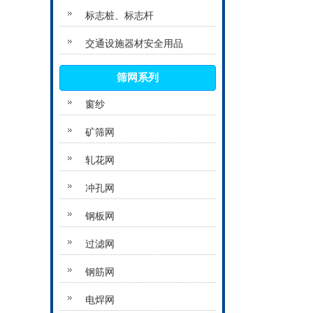
标志桩、标志杆
交通设施器材安全用品
筛网系列
窗纱
矿筛网
轧花网
冲孔网
钢板网
过滤网
钢筋网
电焊网