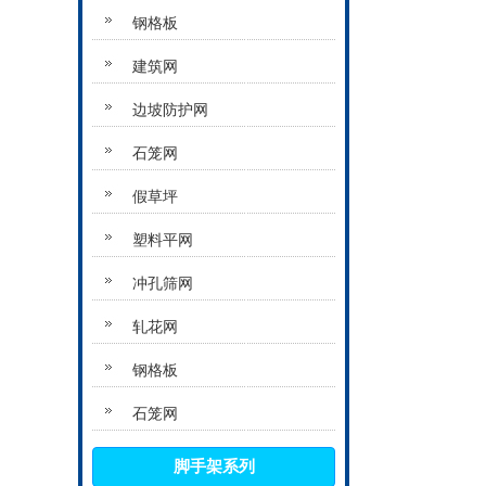
钢格板
建筑网
边坡防护网
石笼网
假草坪
塑料平网
冲孔筛网
轧花网
钢格板
石笼网
脚手架系列