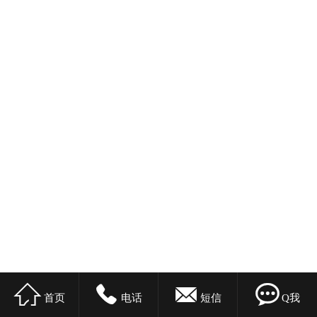




首页
电话
短信
Q我