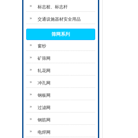
标志桩、标志杆
交通设施器材安全用品
筛网系列
窗纱
矿筛网
轧花网
冲孔网
钢板网
过滤网
钢筋网
电焊网