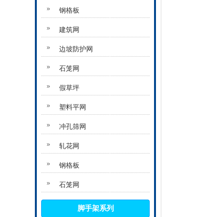
钢格板
建筑网
边坡防护网
石笼网
假草坪
塑料平网
冲孔筛网
轧花网
钢格板
石笼网
脚手架系列