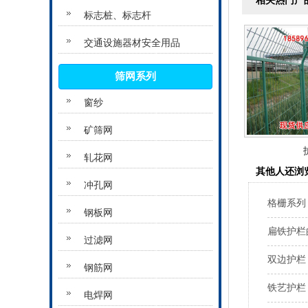
相关热门产
标志桩、标志杆
交通设施器材安全用品
筛网系列
窗纱
矿筛网
轧花网
其他人还浏
冲孔网
格栅系列
钢板网
扁铁护栏
过滤网
双边护栏
钢筋网
铁艺护栏
电焊网