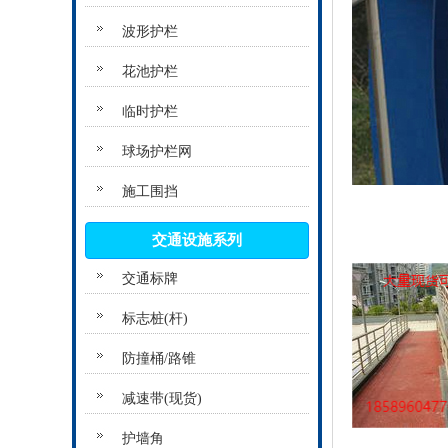
波形护栏
花池护栏
临时护栏
球场护栏网
施工围挡
交通设施系列
交通标牌
标志桩(杆)
防撞桶/路锥
减速带(现货)
护墙角