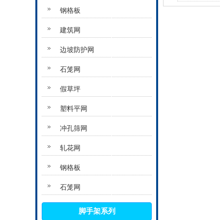
钢格板
建筑网
边坡防护网
石笼网
假草坪
塑料平网
冲孔筛网
轧花网
钢格板
石笼网
脚手架系列