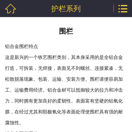


护栏系列
网站首页

公司介绍
围栏
产品中心
铝合金围栏特点
行业资讯
这是新兴的一个铁艺围栏类别，其本身采用的是全铝合金
技术文章
打造，可拆装，无焊接，表面见不到螺丝。连接紧凑，无
松散脱落现象。包装、运输、安装方便。围栏请便容易加
企业资质
工、运输费用经济。铝合金材可以抵御较大的拉力和冲击
联系我们
力，同时拥有更加良好的柔韧性。表面富有坚硬的铝氧化
膜，在经过尤其和阳极氧化等表面处理使围栏具有强的耐
腐蚀性。