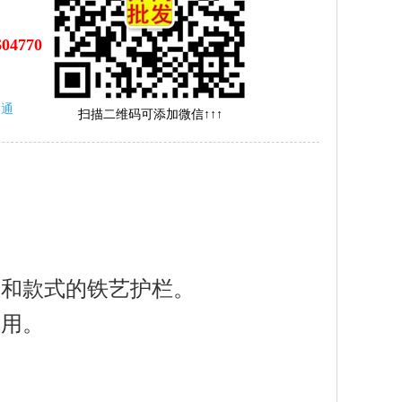
604770
沟通
扫描二维码可添加微信↑↑↑
格和款式的铁艺护栏。
采用。