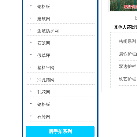
钢格板
建筑网
其他人还浏
边坡防护网
格栅系列
石笼网
扁铁护栏
假草坪
双边护栏
塑料平网
铁艺护栏
冲孔筛网
轧花网
钢格板
石笼网
脚手架系列