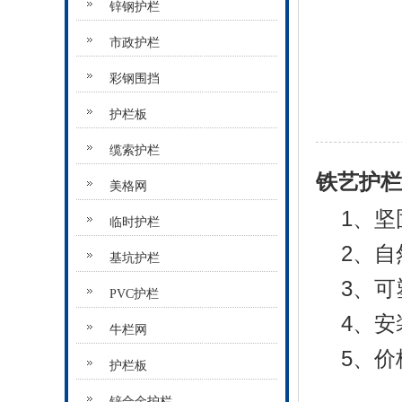
锌钢护栏
市政护栏
彩钢围挡
护栏板
缆索护栏
铁艺护栏
美格网
1、
临时护栏
2、自
基坑护栏
3、
PVC护栏
4、
牛栏网
5、
护栏板
锌合金护栏