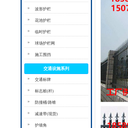
波形护栏
花池护栏
临时护栏
球场护栏网
施工围挡
交通设施系列
交通标牌
标志桩(杆)
防撞桶/路锥
减速带(现货)
护墙角