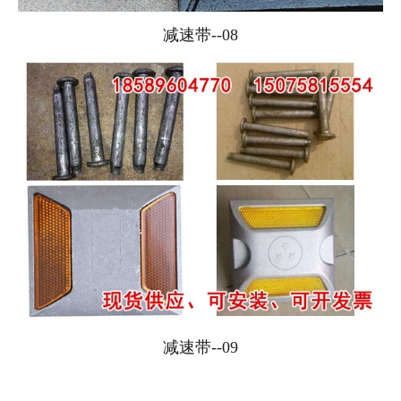
减速带--08
减速带--09