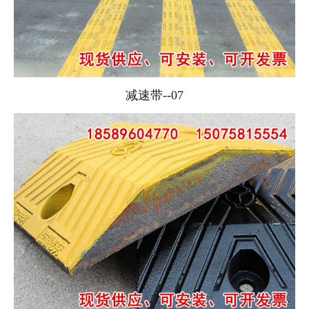
减速带--07