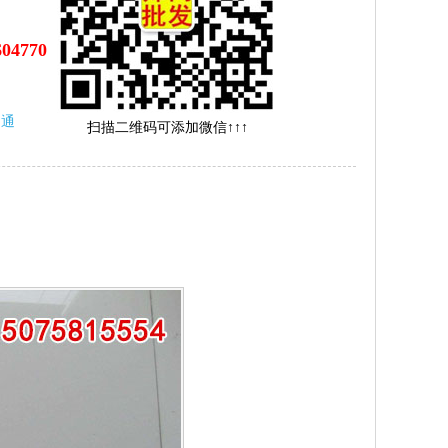
604770
沟通
扫描二维码可添加微信↑↑↑