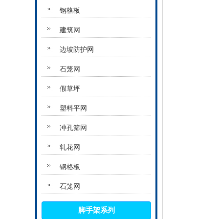
钢格板
建筑网
边坡防护网
石笼网
假草坪
塑料平网
冲孔筛网
轧花网
钢格板
石笼网
脚手架系列