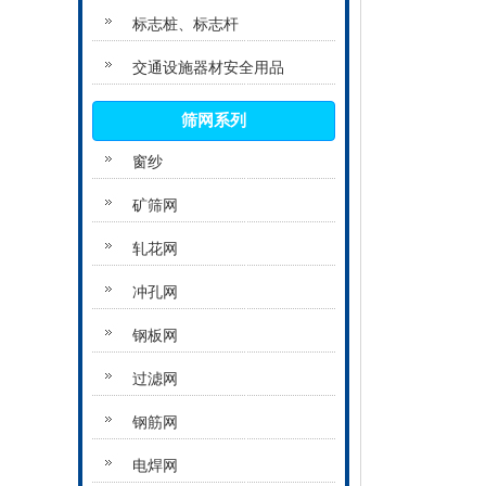
标志桩、标志杆
交通设施器材安全用品
筛网系列
窗纱
矿筛网
轧花网
冲孔网
钢板网
过滤网
钢筋网
电焊网