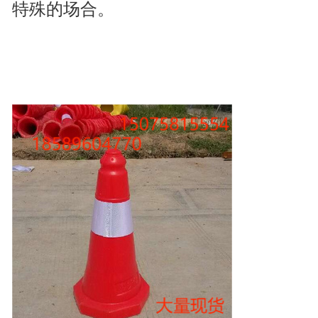
特殊的场合。