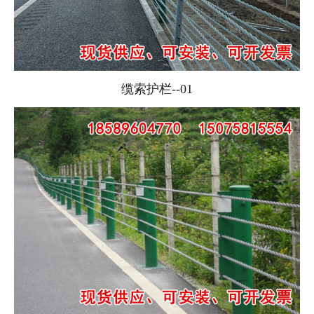
缆索护栏--01